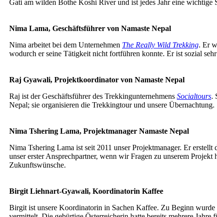
Gati am wilden Bothe Koshi River und ist jedes Jahr eine wichtige S
Nima Lama, Geschäftsführer von Namaste Nepal
Nima arbeitet bei dem Unternehmen
The Really Wild Trekking
. Er 
wodurch er seine Tätigkeit nicht fortführen konnte. Er ist sozial s
Raj Gyawali, Projektkoordinator von Namaste Nepal
Raj ist der Geschäftsführer des Trekkingunternehmens
Socialtours
.
Nepal; sie organisieren die Trekkingtour und unsere Übernachtung.
Nima Tshering Lama, Projektmanager Namaste Nepal
Nima Tshering Lama ist seit 2011 unser Projektmanager. Er erstellt
unser erster Ansprechpartner, wenn wir Fragen zu unserem Projekt
Zukunftswünsche.
Birgit Liehnart-Gyawali, Koordinatorin Kaffee
Birgit ist unsere Koordinatorin in Sachen Kaffee. Zu Beginn wurd
vermittelt. Die gebürtige Österreicherin hatte bereits mehrere Jahr