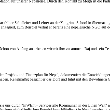
tation auf unserer Nepalreise. Durch den Kontakt zu Megh ist die Partn
war früher Schulleiter und Lehrer an der Yangrima School in Shermatan
ehr engagiert, zum Beispiel vertrat er bereits eine nepalesische NGO au
 Schon von Anfang an arbeiten wir mit ihm zusammen. Raj und sein Tea
 den Projekt- und Finanzplan für Nepal, dokumentiert die Entwicklunge
 haben. Regelmäßig besucht er das Dorf und führt mit den Bewohnern 
e sie uns durch "InWEnt - Servicestelle Kommunen in der Einen Welt" 
e für einen niederländischen Entwicklungshilfedienst in Nepal gearbeite