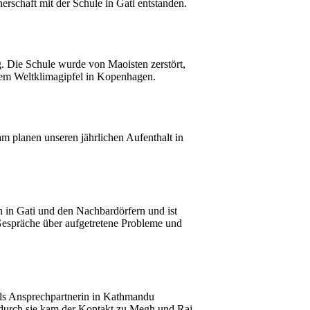
erschaft mit der Schule in Gati entstanden.
g. Die Schule wurde von Maoisten zerstört,
f dem Weltklimagipfel in Kopenhagen.
m planen unseren jährlichen Aufenthalt in
n in Gati und den Nachbardörfern und ist
Gespräche über aufgetretene Probleme und
als Ansprechpartnerin in Kathmandu
t, durch sie kam der Kontakt zu Megh und Raj