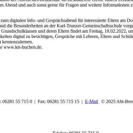
em Abend und auch sonst gerne für Fragen und weitere Informationen 
 zum digitalen Info- und Gesprächsabend für interessierte Eltern am D
nd die Besonderheiten an der Karl-Trunzer-Gemeinschaftsschule vorges
 Grundschulklassen und deren Eltern findet am Freitag, 18.02.2022, u
keiten digital zu besichtigen, Gespräche mit Lehrern, Eltern und Schül
) kennenzulernen.
age www.kts-buchen.de.
n: 06281 55 715 0 | Fax: 06281 55 715 15 |
E-Mail
© 2025 Abt-Bess