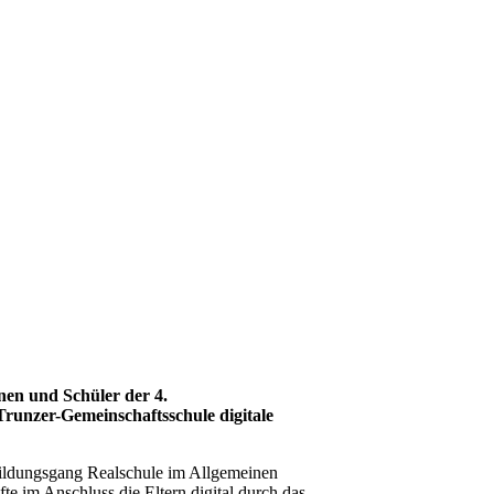
nnen und Schüler der 4.
unzer-Gemeinschaftsschule digitale
ildungsgang Realschule im Allgemeinen
e im Anschluss die Eltern digital durch das