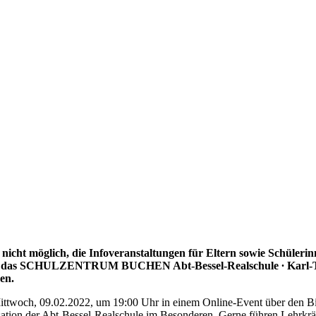
 nicht möglich, die Infoveranstaltungen für Eltern sowie Schüleri
ietet das SCHULZENTRUM BUCHEN Abt-Bessel-Realschule ∙ Karl-Tr
en.
ittwoch, 09.02.2022, um 19:00 Uhr in einem Online-Event über den B
ation der Abt-Bessel-Realschule im Besonderen. Gerne führen Lehrkräft