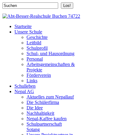
Los!
Startseite
Unsere Schule
Geschichte
Leitbild
Schulprofil
Schul- und Hausordnung
Personal
Arbeitsgemeinschaften &
Projekte
Förderverein
Links
Schulleben
Nepal AG
Aktuelles zum Nepallauf
Die Schülerfirma
Die Idee
Nachhaltigkeit
Nepal-Kaffee kaufen
Schulpartnerschaft
Sotang
Unsere Projektpartner in