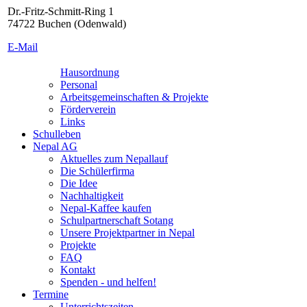
Dr.-Fritz-Schmitt-Ring 1
74722 Buchen (Odenwald)
E-Mail
Hausordnung
Personal
Arbeitsgemeinschaften & Projekte
Förderverein
Links
Schulleben
Nepal AG
Aktuelles zum Nepallauf
Die Schülerfirma
Die Idee
Nachhaltigkeit
Nepal-Kaffee kaufen
Schulpartnerschaft Sotang
Unsere Projektpartner in Nepal
Projekte
FAQ
Kontakt
Spenden - und helfen!
Termine
Unterrichtszeiten