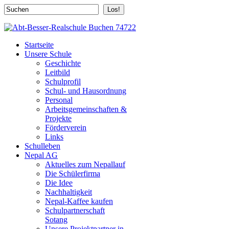
Los!
Startseite
Unsere Schule
Geschichte
Leitbild
Schulprofil
Schul- und Hausordnung
Personal
Arbeitsgemeinschaften &
Projekte
Förderverein
Links
Schulleben
Nepal AG
Aktuelles zum Nepallauf
Die Schülerfirma
Die Idee
Nachhaltigkeit
Nepal-Kaffee kaufen
Schulpartnerschaft
Sotang
Unsere Projektpartner in