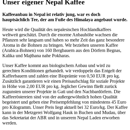
Unser eigener Nepal Kaffee
Kaffeeanbau in Nepal ist relativ jung, war es doch
hauptsächlich Tee, der am Fuße des Himalaya angebaut wurde.
Heute wird die Qualität des nepalesischen Hochlandkaffees
weltweit geschätzt. Durch die enorme Anbauhöhe wachsen die
Pflanzen sehr langsam und haben so mehr Zeit das ganz besondere
Aroma in die Bohnen zu bringen. Wir beziehen unseren Kaffee
(Arabica-Bohnen) von 160 Bergbauern aus den Dörfern Begnas,
Kalika und Majthana nahe Pokharas.
Unser Kaffee kommt aus biologischem Anbau und wird zu
gerechten Konditionen gehandelt. wir verdoppeln das Entgelt der
Kaffeebauern und zahlen eine Bioprämie von 0,50 EUR pro kg.
Zusätzlich garantieren wir einen Preisaufschlag für soziale Projekte
in Höhe von 2,00 EUR pro kg. Jeglicher Gewinn fließt zurück
zugunsten unserer Projekte in Gati und den Nachbardörfern. Die
Kaffeeröstereien sind von der außergewöhnlich hohen Qualität
begeistert und geben eine Preisempfehlung von mindestens 45 Euro
pro Kilogramm. Unser Preis liegt aktuell bei 32 Euro/kg. Der Kaffee
kann in der Metzgerei Wolfgang Hauk in Buchen und Mudau, über
das Sekretariat der ABR und in unserem Nepal Laden erworben
werden.