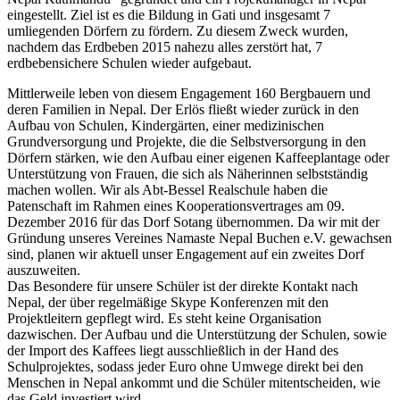
eingestellt. Ziel ist es die Bildung in Gati und insgesamt 7
umliegenden Dörfern zu fördern. Zu diesem Zweck wurden,
nachdem das Erdbeben 2015 nahezu alles zerstört hat, 7
erdbebensichere Schulen wieder aufgebaut.
Mittlerweile leben von diesem Engagement 160 Bergbauern und
deren Familien in Nepal. Der Erlös fließt wieder zurück in den
Aufbau von Schulen, Kindergärten, einer medizinischen
Grundversorgung und Projekte, die die Selbstversorgung in den
Dörfern stärken, wie den Aufbau einer eigenen Kaffeeplantage oder
Unterstützung von Frauen, die sich als Näherinnen selbstständig
machen wollen. Wir als Abt-Bessel Realschule haben die
Patenschaft im Rahmen eines Kooperationsvertrages am 09.
Dezember 2016 für das Dorf Sotang übernommen. Da wir mit der
Gründung unseres Vereines Namaste Nepal Buchen e.V. gewachsen
sind, planen wir aktuell unser Engagement auf ein zweites Dorf
auszuweiten.
Das Besondere für unsere Schüler ist der direkte Kontakt nach
Nepal, der über regelmäßige Skype Konferenzen mit den
Projektleitern gepflegt wird. Es steht keine Organisation
dazwischen. Der Aufbau und die Unterstützung der Schulen, sowie
der Import des Kaffees liegt ausschließlich in der Hand des
Schulprojektes, sodass jeder Euro ohne Umwege direkt bei den
Menschen in Nepal ankommt und die Schüler mitentscheiden, wie
das Geld investiert wird.