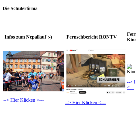
Die Schülerfirma
Fern
Infos zum Nepallauf :-)
Fernsehbericht RONTV
Kin
--> 
<---
-
-> Hier Klicken <---
--> Hier Klicken <---