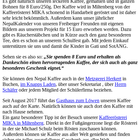
Es gibt natürlich unseren leckeren Kaffee, gemahlen und in ganzen
Bohnen für 8 Euro/250g. Der Kaffee wird in Miltenberg von der
Kaffeerösterei MIKA schonend in Handarbeit geröstet und ist daher
sehr leicht bekömmlich. Außerdem kann unser jährlicher
NepalKalender von unseren Freiberger Freunden mit eigenen
Bildern aus unserem Projekt für 15 Euro erworben werden. Dazu
gibt es Räucherstäbchen und in Kürze auch den ganz besonderen
Tee, den es schon an unserem Schulfest gab. Mit jedem Einkauf
unterstützen sie uns und damit die Kinder in Gati und SotANG.
Sehen sie es also so:
„Sie spenden 8 Euro und erhalten als
Dankeschön einen hervorragenden Kaffee, der sich auch als ganz
besonderes Geschenk eignet.“
Sie können den Nepal Kaffee auch in der
Metzgerei Herkert
in
Buchen,
im Knapps Laden
, über unser Sekretariat , über
Herrn
Schäfer
oder jedem Mitglied der Schülerfirma beziehen.
Seit August 2017 führt das
Gasthaus zum Löwen
unseren Kaffee
auch auf der Karte. Natürlich können sie auch dort den Kaffee mit
nach Hause nehmen.
Ein ganz besonderer Tipp ist der Besuch unserer
Kaffeerösterei
MIKA in Miltenberg
. Direkt in der Fußgängerzone liegt die Rösterei
in der sie Michael Schulz beim Rösten zuschauen können.
Außerdem können sie Kaffee aus aller Welt genießen und finden
sicher ein tolles ausgefallenes Geschenk aus aller Welt.