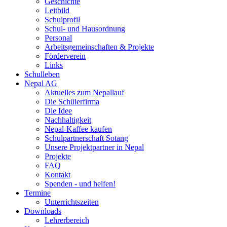
Geschichte
Leitbild
Schulprofil
Schul- und Hausordnung
Personal
Arbeitsgemeinschaften & Projekte
Förderverein
Links
Schulleben
Nepal AG
Aktuelles zum Nepallauf
Die Schülerfirma
Die Idee
Nachhaltigkeit
Nepal-Kaffee kaufen
Schulpartnerschaft Sotang
Unsere Projektpartner in Nepal
Projekte
FAQ
Kontakt
Spenden - und helfen!
Termine
Unterrichtszeiten
Downloads
Lehrerbereich